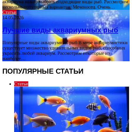
аквариума важно выбрать подходящие виды рыб. Рассмотрим
несколько популярных вариантов: Меченосец. Очень…
Статьи
14.05.2026
Лучшие виды аквариумных рыб
Популярные виды аквариумных рыб В мире аквариумистики
существует множество удивительных видов рыб, способных
украсить любой аквариум. Рассмотрим некоторые из
наиболее…
ПОПУЛЯРНЫЕ СТАТЬИ
Статьи