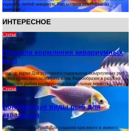
украсить любой аквариум. Рассмотрим некоторые из
наиболее…
ИНТЕРЕСНОЕ
Статьи
26.03.2026
Правила кормления аквариумных
рыб
Подбор корма Для успешного содержания аквариумных рыб
важно правильно подбирать корм. Разнообразие в рационе
обеспечит рыбам необходимые питательные вещества. При…
Статьи
07.01.2026
Популярные виды рыб для
аквариума
Популярные виды рыб Для создания красивого и живого