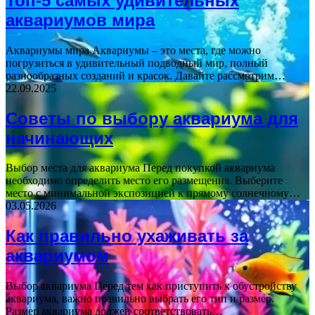
Топ-5 самых удивительных
аквариумов мира
Аквариумы мира Аквариумы – это места, где можно
погрузиться в удивительный подводный мир, полный
разнообразных созданий и красок. Давайте рассмотрим…
22.09.2025
Советы по выбору аквариума для
начинающих
Выбор места для аквариума Перед покупкой аквариума
необходимо определить место его размещения. Выберите
место с минимальной экспозицией к прямому солнечному…
03.05.2026
Как правильно ухаживать за
аквариумом
Выбор аквариума Перед тем как приступить к обустройству
аквариума, важно правильно выбрать его тип и размер.
Размер аквариума должен соответствовать…