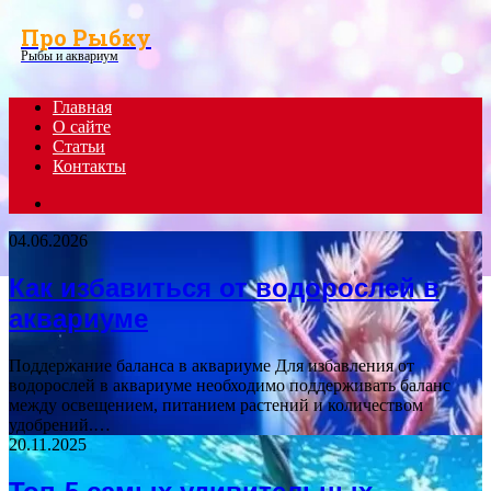
Menu
Про Рыбку
Рыбы и аквариум
Главная
О сайте
Статьи
Контакты
Search
for
04.06.2026
Как избавиться от водорослей в
аквариуме
Поддержание баланса в аквариуме Для избавления от
водорослей в аквариуме необходимо поддерживать баланс
между освещением, питанием растений и количеством
удобрений.…
20.11.2025