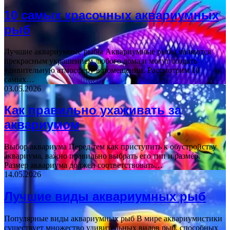
10 самых красочных аквариумных
рыб
Лучшие аквариумные рыбы Аквариумные рыбы являются
прекрасным украшением любого дома и могут создать
удивительную атмосферу в помещении. Рассмотрим 10
самых…
03.05.2026
Как правильно ухаживать за
аквариумом
Выбор аквариума Перед тем как приступить к обустройству
аквариума, важно правильно выбрать его тип и размер.
Размер аквариума должен соответствовать…
14.05.2026
Лучшие виды аквариумных рыб
Популярные виды аквариумных рыб В мире аквариумистики
существует множество удивительных видов рыб, способных