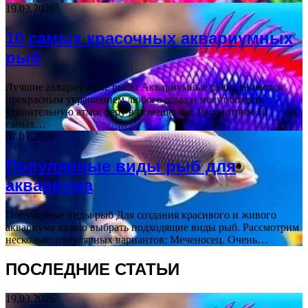
19.03.2026
10 самых красочных аквариумных
рыб
Лучшие аквариумные рыбы Аквариумные рыбы являются
прекрасным украшением любого дома и могут создать
удивительную атмосферу в помещении. Рассмотрим 10
самых…
07.01.2026
Популярные виды рыб для
аквариума
Популярные виды рыб Для создания красивого и живого
аквариума важно выбрать подходящие виды рыб. Рассмотрим
несколько популярных вариантов: Меченосец. Очень…
ПОСЛЕДНИЕ СТАТЬИ
19.03.2026